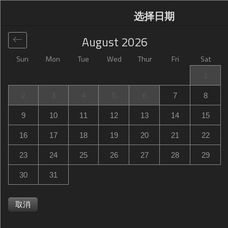
选择日期
August
2026
Sun
Mon
Tue
Wed
Thur
Fri
Sat
全球
>
France
>
Le Mesnil-Amelot
>
Campanile Roissy -
1
Aéroport CDG - Le Mesnil Amelot
2
3
4
5
6
7
8
Campanile Roissy - Aéroport CDG - Le Mesnil
9
10
11
12
13
14
15
Amelot
16
17
18
19
20
21
22
Rue Du Stade Sauvanet, Le Mesnil-Amelot, France
23
24
25
26
27
28
29
30
31
取消