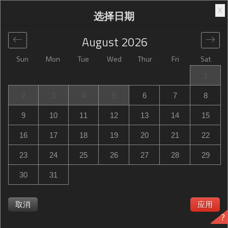
X
选择日期
August
2026
Sun
Mon
Tue
Wed
Thur
Fri
Sat
全球
>
France
>
Accès Rue Antoine Blondel
>
Campanile
1
Lille Sud - Douai Cuincy
2
3
4
5
6
7
8
Campanile Lille Sud - Douai Cuincy
9
10
11
12
13
14
15
Rue Maximilien Robespierre, Accès Rue Antoine Blondel,
16
17
18
19
20
21
22
Cuincy, France
23
24
25
26
27
28
29
30
31
Campanile Lille Sud - Douai Cuincy Campanile Lille Sud -
取消
应用
?
Douai Cuincy已满？当以下情况时获取通知 Campanile