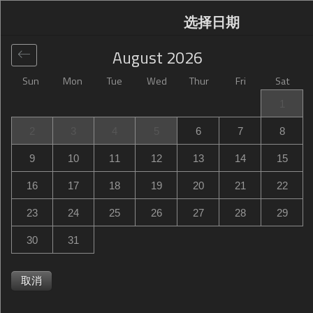
选择日期
August
2026
Sun
Mon
Tue
Wed
Thur
Fri
Sat
全球
>
France
>
Quimper
>
Brit Hotel Quimper Sud
1
Brit Hotel Quimper Sud
2
3
4
5
6
7
8
1/3 Avenue Georges Pompidou, Quimper, France
9
10
11
12
13
14
15
16
17
18
19
20
21
22
23
24
25
26
27
28
29
30
31
取消