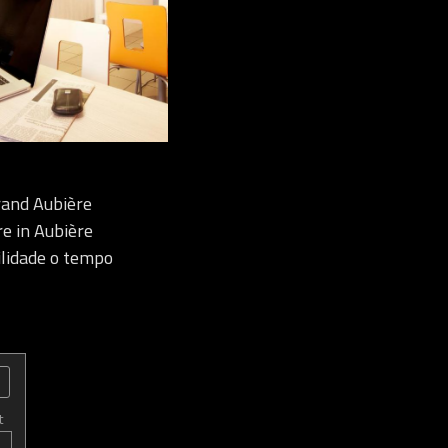
rand Aubière
e in Aubière
ilidade o tempo
t