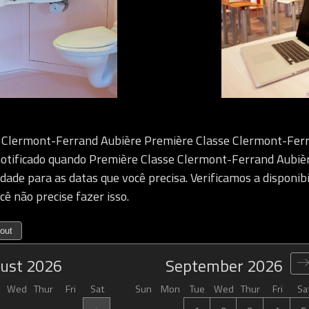
 Clermont-Ferrand Aubière Première Classe Clermont-Fer
notificado quando Première Classe Clermont-Ferrand Aubièr
idade para as datas que você precisa. Verificamos a disponib
cê não precise fazer isso.
out
ust
2026
September
2026
Wed
Thur
Fri
Sat
Sun
Mon
Tue
Wed
Thur
Fri
Sa