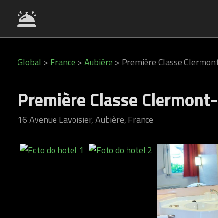
Global
>
France
>
Aubière
>
Première Classe Clermon
Première Classe Clermont-
16 Avenue Lavoisier, Aubière, France