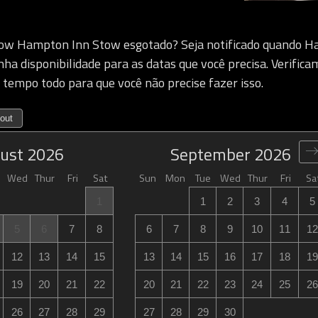
ow Hampton Inn Stow esgotado? Seja notificado quando H
ha disponibilidade para as datas que você precisa. Verifica
o tempo todo para que você não precise fazer isso.
out
ust
2026
September
2026
Wed
Thur
Fri
Sat
Sun
Mon
Tue
Wed
Thur
Fri
Sa
1
1
2
3
4
5
5
6
7
8
6
7
8
9
10
11
12
12
13
14
15
13
14
15
16
17
18
19
19
20
21
22
20
21
22
23
24
25
26
26
27
28
29
27
28
29
30