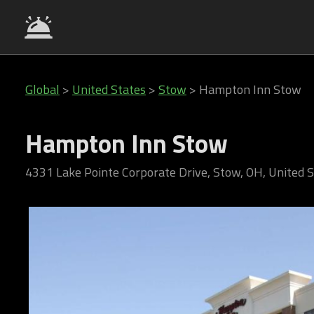
Global
>
United States
>
Stow
>
Hampton Inn Stow
Hampton Inn Stow
4331 Lake Pointe Corporate Drive, Stow, OH, United 