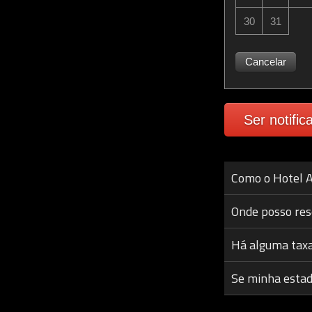
30
31
Cancelar
Ser notific
Como o Hotel A
Onde posso res
Há alguma tax
Se minha estadi