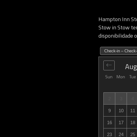
Hampton Inn St
Stow in Stow ten
disponibilidade 
Check-in – Check-
Aug
Sun
Mon
Tue
2
3
4
9
10
11
16
17
18
23
24
25