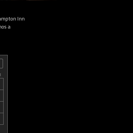
ampton Inn
mos a
t