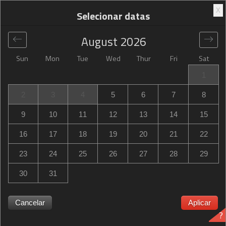
X
Selecionar datas
August
2026
Sun
Mon
Tue
Wed
Thur
Fri
Sat
Global
>
United States
>
Statesboro
>
Hampton Inn
1
Statesboro
2
3
4
5
6
7
8
Hampton Inn Statesboro
9
10
11
12
13
14
15
350 Brampton Avenue, Statesboro, GA, United States
16
17
18
19
20
21
22
23
24
25
26
27
28
29
30
31
Hampton Inn Statesboro Hampton Inn Statesboro
esgotado? Seja notificado quando Hampton Inn Statesboro
Cancelar
Aplicar
?
in Statesboro tenha disponibilidade para as datas que você