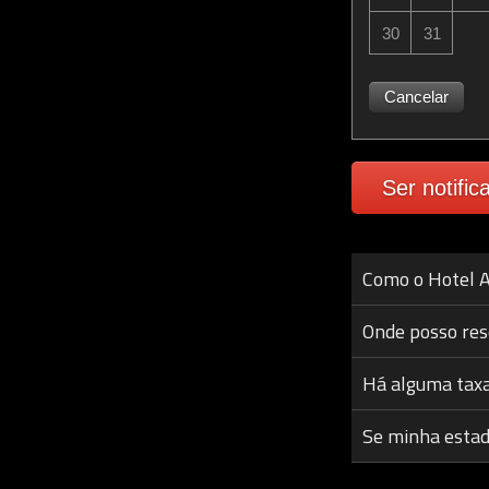
30
31
Cancelar
Ser notific
Como o Hotel A
Onde posso res
Há alguma tax
Se minha estadi