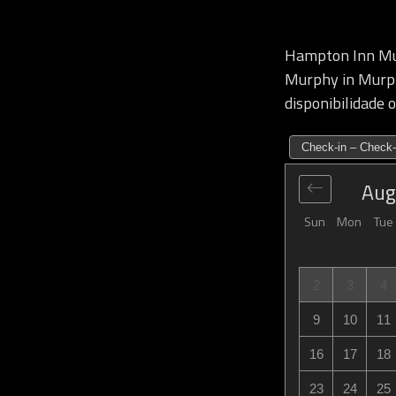
Hampton Inn Mu
Murphy in Murphy
disponibilidade 
Check-in – Check-
Aug
Sun
Mon
Tue
2
3
4
9
10
11
16
17
18
23
24
25