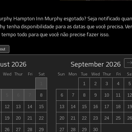
rphy Hampton Inn Murphy esgotado? Seja notificado qua
 tenha disponibilidade para as datas que você precisa. Ver
o tempo todo para que você não precise fazer isso.
out
ust
2026
September
2026
Wed
Thur
Fri
Sat
Sun
Mon
Tue
Wed
Thur
Fri
Sa
1
1
2
3
4
5
5
6
7
8
6
7
8
9
10
11
12
12
13
14
15
13
14
15
16
17
18
19
19
20
21
22
20
21
22
23
24
25
26
26
27
28
29
27
28
29
30