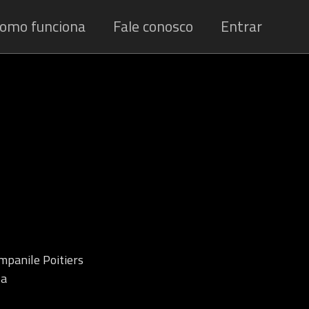
omo funciona
Fale conosco
Entrar
mpanile Poitiers
 a