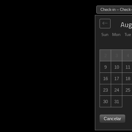
Check-in – Check-
Aug
Sun
Mon
Tue
2
3
4
9
10
11
16
17
18
23
24
25
30
31
Cancelar