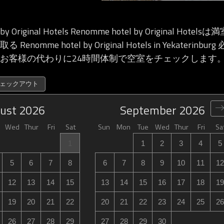
 by Original Hotels Renomme hotel by Original Ho
nomme hotel by Original Hotels in Yekaterin
お客様の代わりに24時間体制で空室をチェックします
チェックアウト
ust
2026
September
2026
Wed
Thur
Fri
Sat
Sun
Mon
Tue
Wed
Thur
Fri
Sa
1
1
2
3
4
5
5
6
7
8
6
7
8
9
10
11
12
12
13
14
15
13
14
15
16
17
18
19
19
20
21
22
20
21
22
23
24
25
26
26
27
28
29
27
28
29
30