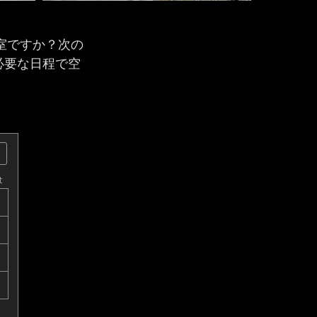
telsは満室ですか？次の
burg 必要な日程で空
。
t