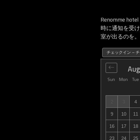
Renomme hotel
時に通知を受け取る Re
室が出るのを。
チェックイン – 
Aug
Sun
Mon
Tue
2
3
4
9
10
11
16
17
18
23
24
25