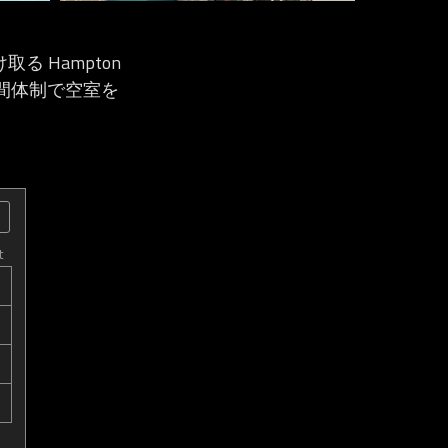
け取る Hampton
4時間体制で空室を
t