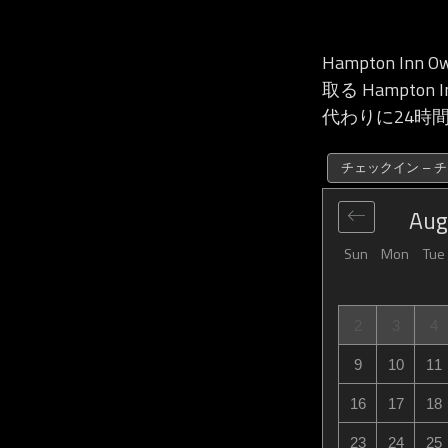
Hampton Inn
取る Hampton 
代わりに24時
チェックイン – 
Aug
Sun
Mon
Tue
2
3
4
9
10
11
16
17
18
23
24
25