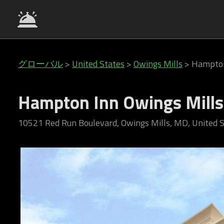
グローバル
>
United States
>
Owings Mills
>
Hampton
Hampton Inn Owings Mills
10521 Red Run Boulevard, Owings Mills, MD, United 