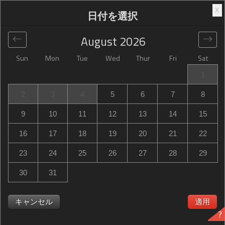
X
日付を選択
August
2026
Sun
Mon
Tue
Wed
Thur
Fri
Sat
グローバル
>
United States
>
Owensboro
>
Hampton Inn
1
Owensboro
2
3
4
5
6
7
8
Hampton Inn Owensboro
9
10
11
12
13
14
15
615 Salem Drive, Owensboro, KY, United States
16
17
18
19
20
21
22
23
24
25
26
27
28
29
30
31
Hampton Inn Owensboro Hampton Inn Owensboroは満室
ですか？次の時に通知を受け取る Hampton Inn
キャンセル
適用
?
Owensboro in Owensboro 必要な日程で空室が出るの