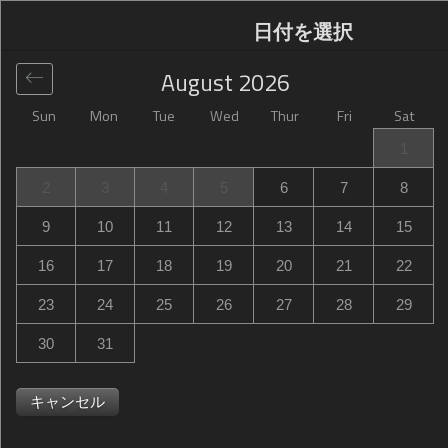
日付を選択
August
2026
Sun
Mon
Tue
Wed
Thur
Fri
Sat
グローバル
>
France
>
Saint-Germain-lès-Corbeil
>
1
Campanile Evry Est - Saint Germain les Corbeil
2
3
4
5
6
7
8
Campanile Evry Est - Saint Germain les Corbeil
9
10
11
12
13
14
15
Le Parc des Chevreaux, Saint-Germain-lès-Corbeil, France
16
17
18
19
20
21
22
23
24
25
26
27
28
29
30
31
キャンセル