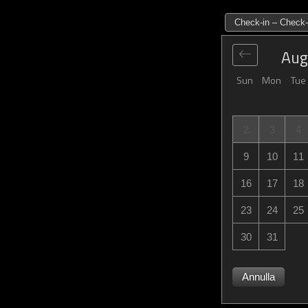
Check-in – Check-
Aug
Sun
Mon
Tue
2
3
4
9
10
11
16
17
18
23
24
25
30
31
Annulla