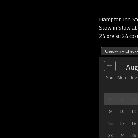
Hampton Inn Sto
Stow in Stow abbi
24 ore su 24 così
Check-in – Check-
Aug
Sun
Mon
Tue
2
3
4
9
10
11
16
17
18
23
24
25