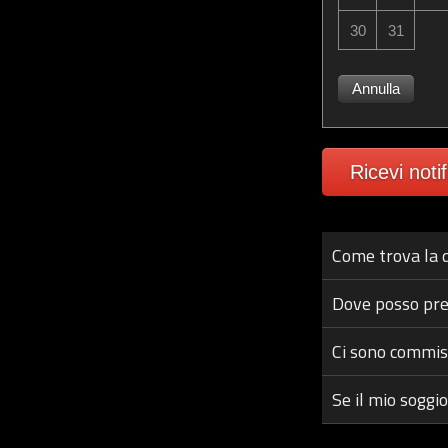
30
31
Annulla
Ricevi noti
Come trova la d
Dove posso pre
Ci sono commis
Se il mio soggi