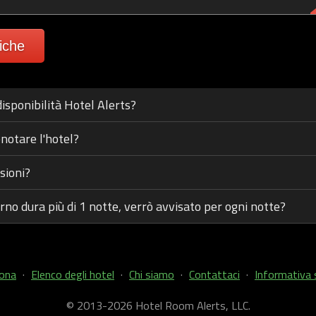
fiche
isponibilità Hotel Alerts?
notare l'hotel?
sioni?
orno dura più di 1 notte, verrò avvisato per ogni notte?
ona
·
Elenco degli hotel
·
Chi siamo
·
Contattaci
·
Informativa s
© 2013-2026 Hotel Room Alerts, LLC.