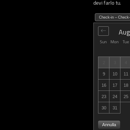
devi farlo tu.
Check-in – Check-
Aug
Sun
Mon
Tue
2
3
4
9
10
11
16
17
18
23
24
25
30
31
Annulla