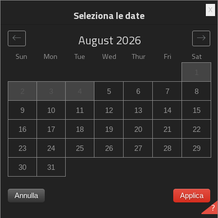
X
Seleziona le date
August
2026
Sun
Mon
Tue
Wed
Thur
Fri
Sat
Globale
>
France
>
Bellerive-sur-Allier
>
Campanile Vichy -
1
Bellerive
2
3
4
5
6
7
8
Campanile Vichy - Bellerive
9
10
11
12
13
14
15
74 Avenue De Vichy, Bellerive-sur-Allier, France
16
17
18
19
20
21
22
23
24
25
26
27
28
29
30
31
Annulla
Applica
Campanile Vichy - Bellerive Campanile Vichy - Bellerive
?
esaurito? Ricevi una notifica quando Campanile Vichy -