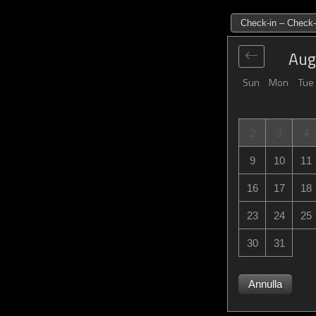
Check-in – Check-
Aug
Sun
Mon
Tue
2
3
4
9
10
11
16
17
18
23
24
25
30
31
Annulla