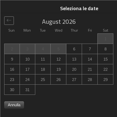
Seleziona le date
August
2026
Sun
Mon
Tue
Wed
Thur
Fri
Sat
Globale
>
France
>
Trignac
>
Campanile Saint-Nazaire ~
1
Trignac
2
3
4
5
6
7
8
Campanile Saint-Nazaire ~ Trignac
9
10
11
12
13
14
15
Zac De La Fontaine-Au-Brun, Trignac, France
16
17
18
19
20
21
22
23
24
25
26
27
28
29
30
31
Annulla