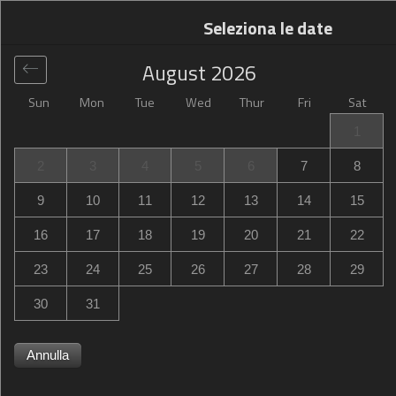
Seleziona le date
August
2026
Sun
Mon
Tue
Wed
Thur
Fri
Sat
Globale
>
France
>
Rennes
>
Campanile Rennes Ouest
1
Cleunay
2
3
4
5
6
7
8
Campanile Rennes Ouest Cleunay
9
10
11
12
13
14
15
120 Rue Eugène Pottier, Rennes, France
16
17
18
19
20
21
22
23
24
25
26
27
28
29
30
31
Annulla