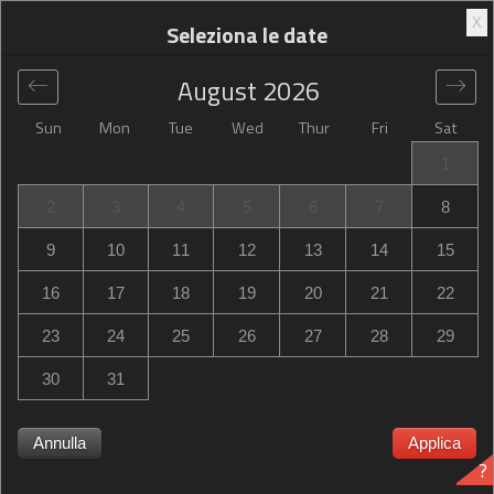
X
Seleziona le date
August
2026
Sun
Mon
Tue
Wed
Thur
Fri
Sat
Globale
>
France
>
Poitiers
>
Campanile Poitiers
1
Campanile Poitiers
2
3
4
5
6
7
8
228 Avenue Du 8 Mai 1945, Poitiers, France
9
10
11
12
13
14
15
16
17
18
19
20
21
22
23
24
25
26
27
28
29
30
31
Campanile Poitiers Campanile Poitiers esaurito? Ricevi una
Annulla
Applica
notifica quando Campanile Poitiers in Poitiers abbia
?
disponibilità per le date di cui hai bisogno. Controlliamo la