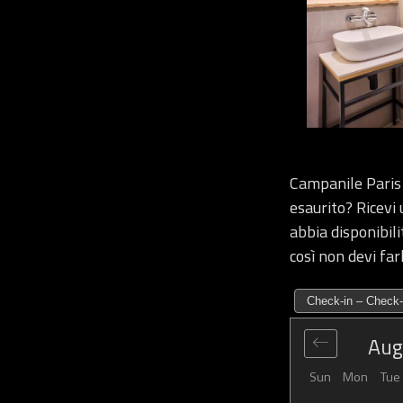
Campanile Paris
esaurito? Ricevi
abbia disponibili
così non devi farl
Check-in – Check-
Aug
Sun
Mon
Tue