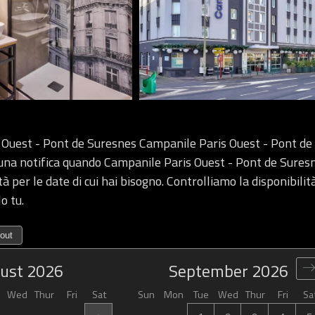
 Ouest - Pont de Suresnes Campanile Paris Ouest - Pont de
 una notifica quando Campanile Paris Ouest - Pont de Sures
tà per le date di cui hai bisogno. Controlliamo la disponibili
o tu.
out
ust
2026
September
2026
Wed
Thur
Fri
Sat
Sun
Mon
Tue
Wed
Thur
Fri
Sa