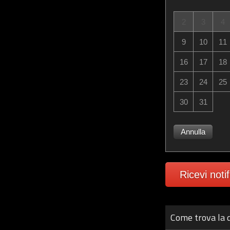
2
3
4
9
10
11
16
17
18
23
24
25
30
31
Annulla
Ricevi noti
Come trova la d