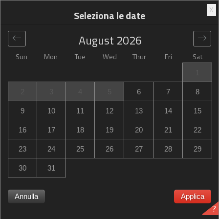
X
Seleziona le date
August
2026
Sun
Mon
Tue
Wed
Thur
Fri
Sat
Globale
>
France
>
Épône
>
Campanile Epône
1
Campanile Epône
2
3
4
5
6
7
8
Avenue Du Chemin Mauldre, Épône, France
9
10
11
12
13
14
15
16
17
18
19
20
21
22
23
24
25
26
27
28
29
30
31
Campanile Epône Campanile Epône esaurito? Ricevi una
Annulla
Applica
notifica quando Campanile Epône in Épône abbia
?
disponibilità per le date di cui hai bisogno. Controlliamo la