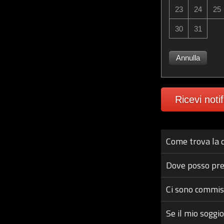
23
24
25
30
31
Annulla
Ricevi noti
Come trova la d
Dove posso pre
Ci sono commis
Se il mio soggi