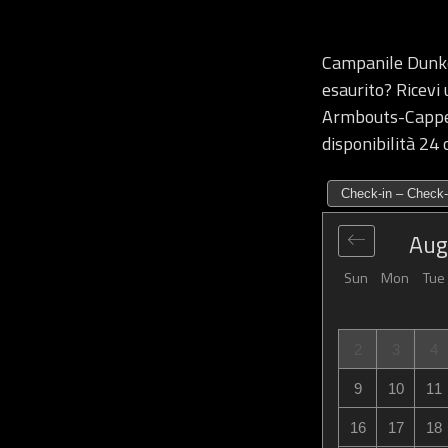
Campanile Dunk
esaurito? Ricev
Armbouts-Cappel 
disponibilità 24 
Check-in – Check-
Aug
Sun
Mon
Tue
2
3
4
9
10
11
16
17
18