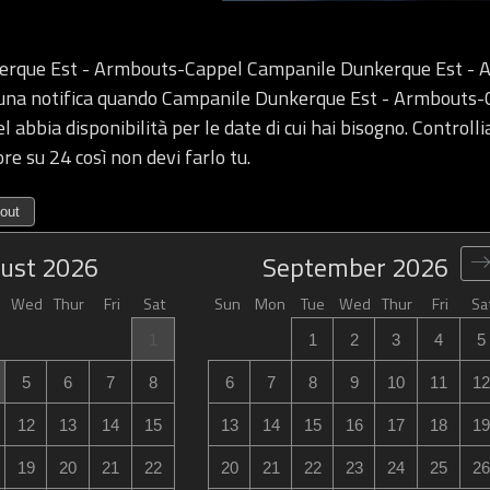
erque Est - Armbouts-Cappel Campanile Dunkerque Est - 
i una notifica quando Campanile Dunkerque Est - Armbouts-
abbia disponibilità per le date di cui hai bisogno. Controll
ore su 24 così non devi farlo tu.
out
ust
2026
September
2026
Wed
Thur
Fri
Sat
Sun
Mon
Tue
Wed
Thur
Fri
Sa
1
1
2
3
4
5
5
6
7
8
6
7
8
9
10
11
12
12
13
14
15
13
14
15
16
17
18
19
19
20
21
22
20
21
22
23
24
25
26