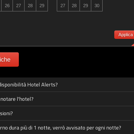
26
27
28
29
27
28
29
30
Applica
fiche
isponibilità Hotel Alerts?
notare l'hotel?
sioni?
orno dura più di 1 notte, verrò avvisato per ogni notte?