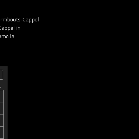
Armbouts-Cappel
Cappel in
iamo la
t