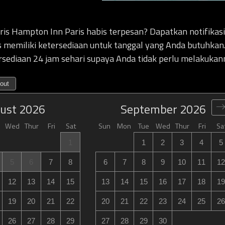
is Hampton Inn Paris habis terpesan? Dapatkan notifikas
is memiliki ketersediaan untuk tanggal yang Anda butuhkan
sediaan 24 jam sehari supaya Anda tidak perlu melakukan
out
ust
2026
September
2026
Wed
Thur
Fri
Sat
Sun
Mon
Tue
Wed
Thur
Fri
Sa
1
1
2
3
4
5
5
6
7
8
6
7
8
9
10
11
12
12
13
14
15
13
14
15
16
17
18
19
19
20
21
22
20
21
22
23
24
25
26
26
27
28
29
27
28
29
30