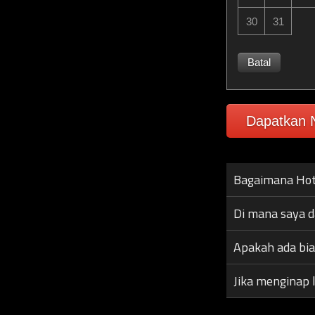
30
31
Batal
Dapatkan N
Bagaimana Hot
Di mana saya 
Apakah ada bi
Jika menginap 