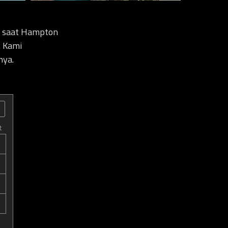
i saat Hampton
. Kami
nya.
t