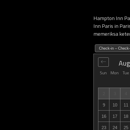
Hampton Inn Par
Inn Paris in Par
memeriksa keter
Check-in – Check-
Aug
Sun
Mon
Tue
2
3
4
9
10
11
16
17
18
23
24
25