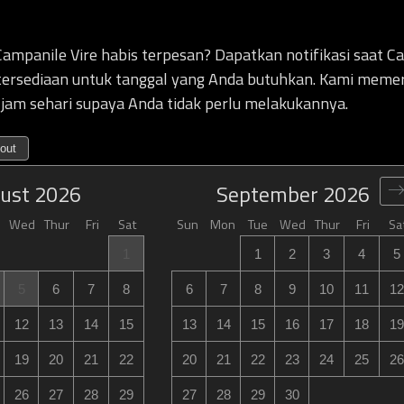
ampanile Vire habis terpesan? Dapatkan notifikasi saat Ca
etersediaan untuk tanggal yang Anda butuhkan. Kami meme
 jam sehari supaya Anda tidak perlu melakukannya.
out
ust
2026
September
2026
Wed
Thur
Fri
Sat
Sun
Mon
Tue
Wed
Thur
Fri
Sa
1
1
2
3
4
5
5
6
7
8
6
7
8
9
10
11
12
12
13
14
15
13
14
15
16
17
18
19
19
20
21
22
20
21
22
23
24
25
26
26
27
28
29
27
28
29
30