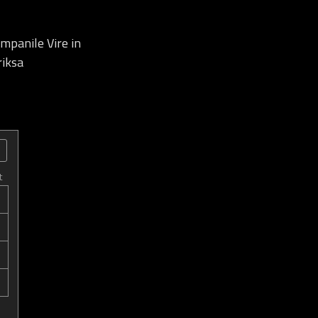
mpanile Vire in
riksa
t