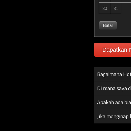
30
31
Batal
Dapatkan N
Bagaimana Hot
Di mana saya 
Apakah ada bi
Jika menginap 