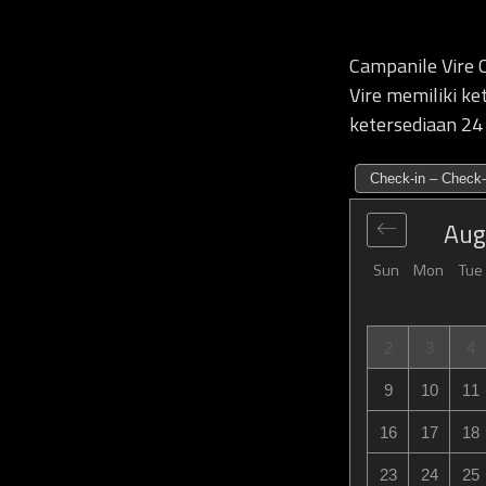
Campanile Vire C
Vire memiliki k
ketersediaan 24
Check-in – Check-
Aug
Sun
Mon
Tue
2
3
4
9
10
11
16
17
18
23
24
25