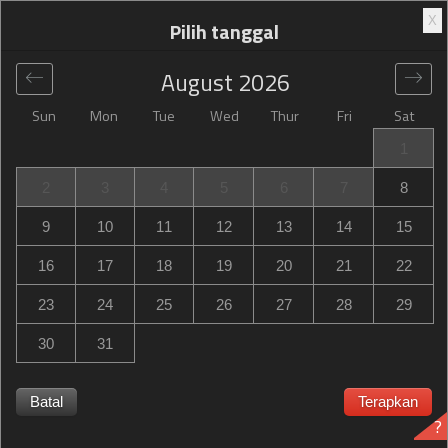
X
Pilih tanggal
August
2026
Sun
Mon
Tue
Wed
Thur
Fri
Sat
Global
>
France
>
Poitiers
>
Campanile Poitiers
1
Campanile Poitiers
2
3
4
5
6
7
8
228 Avenue Du 8 Mai 1945, Poitiers, France
9
10
11
12
13
14
15
16
17
18
19
20
21
22
23
24
25
26
27
28
29
30
31
Campanile Poitiers Campanile Poitiers habis terpesan?
Dapatkan notifikasi saat Campanile Poitiers in Poitiers
memiliki ketersediaan untuk tanggal yang Anda butuhkan.
Batal
Terapkan
?
Kami memeriksa ketersediaan 24 jam sehari supaya Anda