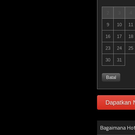
2
3
4
9
10
11
16
17
18
23
24
25
30
31
Batal
Dapatkan N
Bagaimana Hot