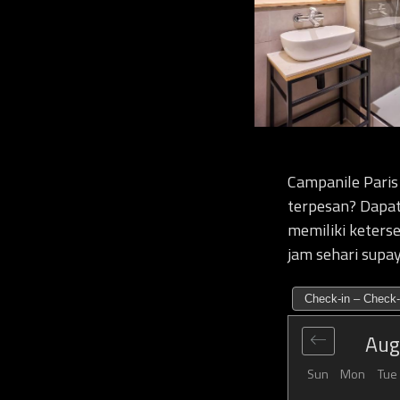
Campanile Paris
terpesan? Dapatk
memiliki keters
jam sehari supa
Check-in – Check-
Aug
Sun
Mon
Tue