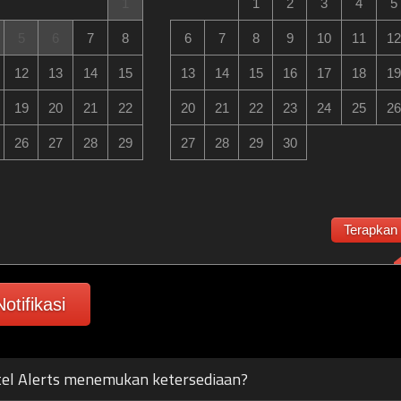
1
1
2
3
4
5
5
6
7
8
6
7
8
9
10
11
12
12
13
14
15
13
14
15
16
17
18
19
19
20
21
22
20
21
22
23
24
25
26
26
27
28
29
27
28
29
30
Terapkan
otifikasi
el Alerts menemukan ketersediaan?