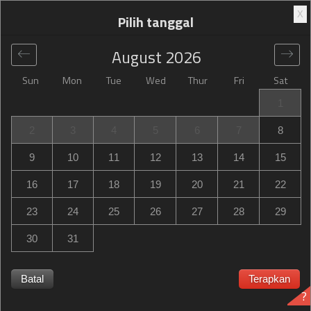
X
Pilih tanggal
August
2026
Sun
Mon
Tue
Wed
Thur
Fri
Sat
Global
>
France
>
Colmar
>
Campanile Colmar - Parc des
1
Expositions
2
3
4
5
6
7
8
Campanile Colmar - Parc des Expositions
9
10
11
12
13
14
15
8 rue des métiers, Colmar, France
16
17
18
19
20
21
22
23
24
25
26
27
28
29
30
31
Campanile Colmar - Parc des Expositions Campanile
Colmar - Parc des Expositions habis terpesan? Dapatkan
Batal
Terapkan
?
notifikasi saat Campanile Colmar - Parc des Expositions in