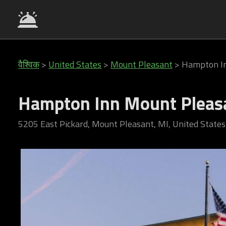
वैश्विक
>
United States
>
Mount Pleasant
>
Hampton I
Hampton Inn Mount Pleas
5205 East Pickard, Mount Pleasant, MI, United States