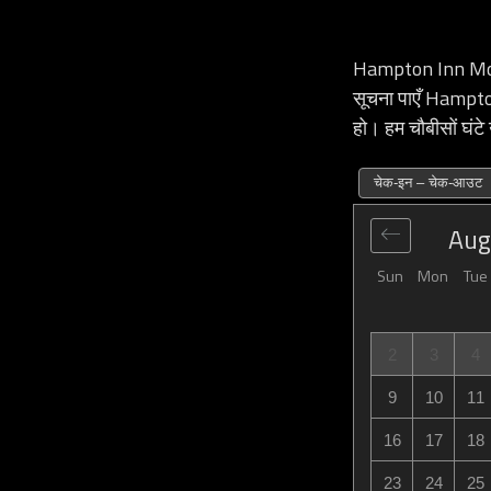
Hampton Inn Moun
सूचना पाएँ Hampt
हो। हम चौबीसों घंट
चेक-इन – चेक-आउट
Aug
Sun
Mon
Tue
2
3
4
9
10
11
16
17
18
23
24
25