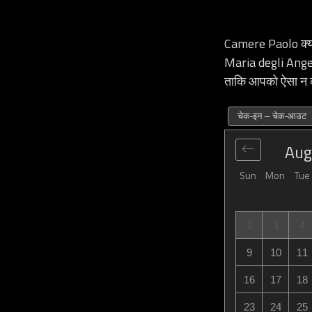
Camere Paolo क्या
Maria degli Angeli
ताकि आपको ऐसा न 
चेक-इन – चेक-आउट
Aug
Sun
Mon
Tue
2
3
4
9
10
11
16
17
18
23
24
25