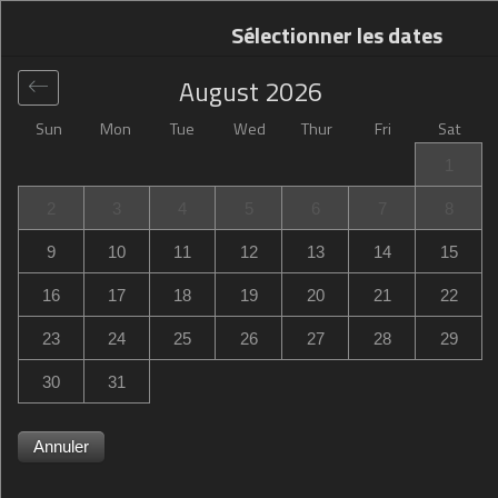
Sélectionner les dates
August
2026
Sun
Mon
Tue
Wed
Thur
Fri
Sat
Global
>
United States
>
El Paso
>
Hotel Paso Del Norte,
1
Autograph Collection
2
3
4
5
6
7
8
Hotel Paso Del Norte, Autograph Collection
9
10
11
12
13
14
15
10 Sheldon Court, El Paso, TX, United States
16
17
18
19
20
21
22
23
24
25
26
27
28
29
30
31
Annuler