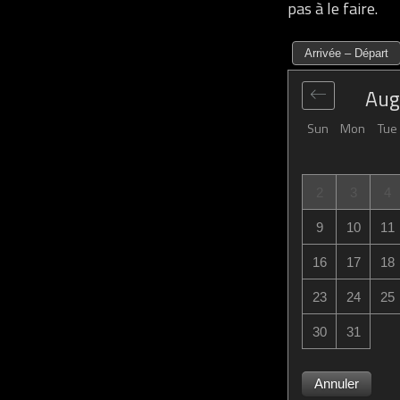
pas à le faire.
Arrivée – Départ
Aug
Sun
Mon
Tue
2
3
4
9
10
11
16
17
18
23
24
25
30
31
Annuler