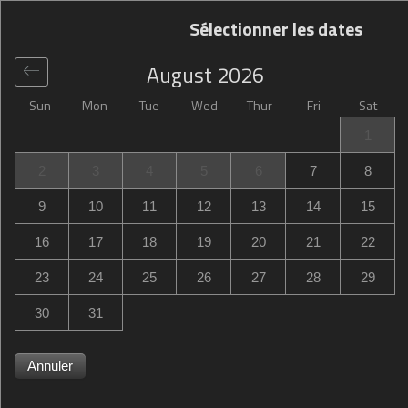
Sélectionner les dates
August
2026
Sun
Mon
Tue
Wed
Thur
Fri
Sat
Global
>
France
>
Trignac
>
Campanile Saint-Nazaire ~
1
Trignac
2
3
4
5
6
7
8
Campanile Saint-Nazaire ~ Trignac
9
10
11
12
13
14
15
Zac De La Fontaine-Au-Brun, Trignac, France
16
17
18
19
20
21
22
23
24
25
26
27
28
29
30
31
Annuler