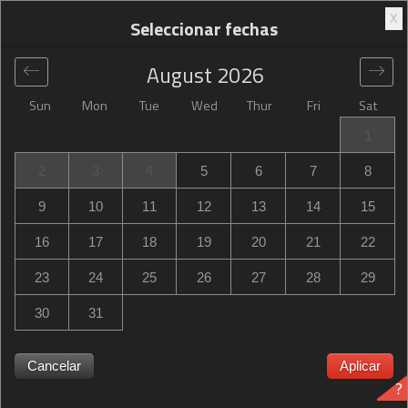
X
Seleccionar fechas
August
2026
Sun
Mon
Tue
Wed
Thur
Fri
Sat
Global
>
United States
>
Pendleton
>
Hampton Inn
1
Pendleton
2
3
4
5
6
7
8
Hampton Inn Pendleton
9
10
11
12
13
14
15
101 Southwest Nye Avenue, Pendleton, OR, United States
16
17
18
19
20
21
22
23
24
25
26
27
28
29
30
31
Hampton Inn Pendleton ¿Hampton Inn Pendleton está
agotado? Recibe notificaciones cuando Hampton Inn
Cancelar
Aplicar
?
Pendleton in Pendleton tenga disponibilidad para las