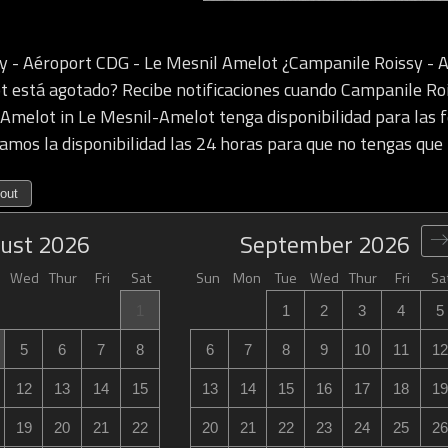
y - Aéroport CDG - Le Mesnil Amelot ¿Campanile Roissy - 
 está agotado? Recibe notificaciones cuando Campanile Ro
Amelot in Le Mesnil-Amelot tenga disponibilidad para las 
icamos la disponibilidad las 24 horas para que no tengas que 
out
ust
2026
September
2026
Wed
Thur
Fri
Sat
Sun
Mon
Tue
Wed
Thur
Fri
Sa
1
1
2
3
4
5
5
6
7
8
6
7
8
9
10
11
12
12
13
14
15
13
14
15
16
17
18
19
19
20
21
22
20
21
22
23
24
25
26