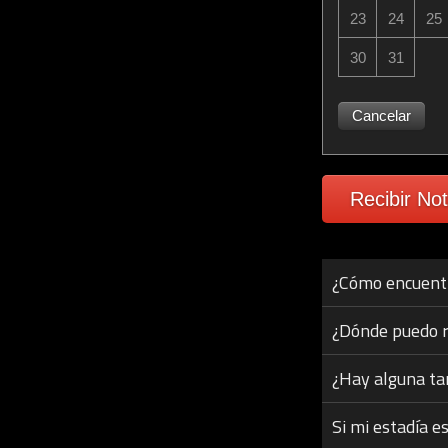
23
24
25
30
31
Cancelar
Recibir Not
¿Cómo encuentr
¿Dónde puedo r
¿Hay alguna ta
Si mi estadía e