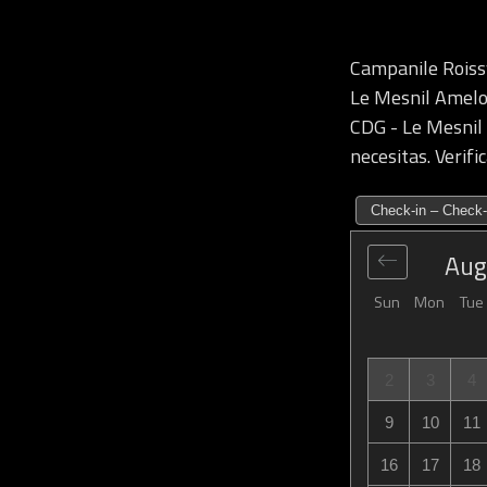
Campanile Roiss
Le Mesnil Amelot
CDG - Le Mesnil 
necesitas. Verif
Check-in – Check-
Aug
Sun
Mon
Tue
2
3
4
9
10
11
16
17
18