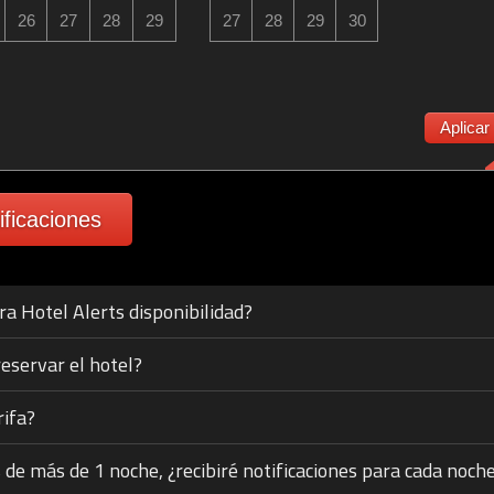
26
27
28
29
27
28
29
30
Aplicar
ificaciones
a Hotel Alerts disponibilidad?
eservar el hotel?
rifa?
s de más de 1 noche, ¿recibiré notificaciones para cada noch