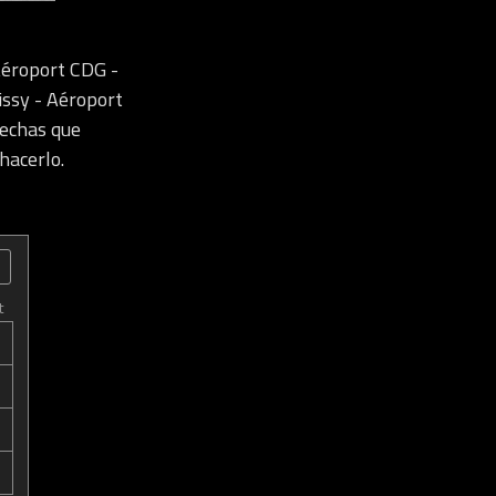
Aéroport CDG -
issy - Aéroport
fechas que
hacerlo.
t