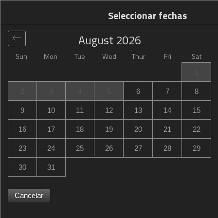
Seleccionar fechas
August
2026
Sun
Mon
Tue
Wed
Thur
Fri
Sat
Global
>
France
>
Rennes
>
Campanile Rennes Ouest
1
Cleunay
2
3
4
5
6
7
8
Campanile Rennes Ouest Cleunay
9
10
11
12
13
14
15
120 Rue Eugène Pottier, Rennes, France
16
17
18
19
20
21
22
23
24
25
26
27
28
29
30
31
Cancelar