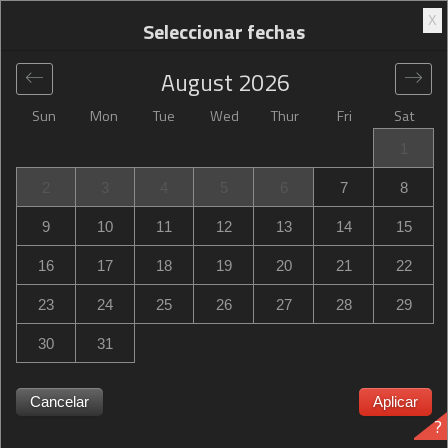
X
Seleccionar fechas
August
2026
Sun
Mon
Tue
Wed
Thur
Fri
Sat
Global
>
France
>
Poitiers
>
Campanile Poitiers
1
Campanile Poitiers
2
3
4
5
6
7
8
228 Avenue Du 8 Mai 1945, Poitiers, France
9
10
11
12
13
14
15
16
17
18
19
20
21
22
23
24
25
26
27
28
29
30
31
Campanile Poitiers ¿Campanile Poitiers está agotado?
Recibe notificaciones cuando Campanile Poitiers in Poitiers
tenga disponibilidad para las fechas que necesitas.
Cancelar
Aplicar
?
Verificamos la disponibilidad las 24 horas para que no