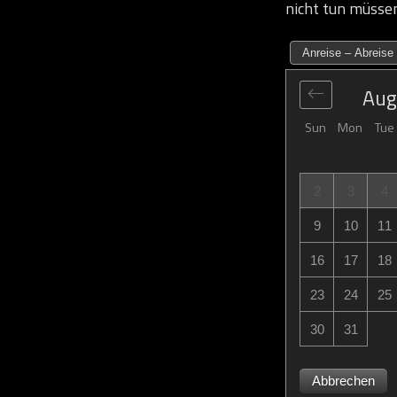
nicht tun müsse
Anreise – Abreise
Aug
Sun
Mon
Tue
2
3
4
9
10
11
16
17
18
23
24
25
30
31
Abbrechen