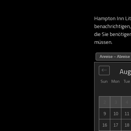
Hampton Inn Litc
benachrichtigen,
die Sie benötige
müssen.
Anreise – Abreise
Aug
Sun
Mon
Tue
2
3
4
9
10
11
16
17
18