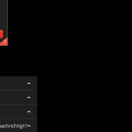
?
achrichtigt?