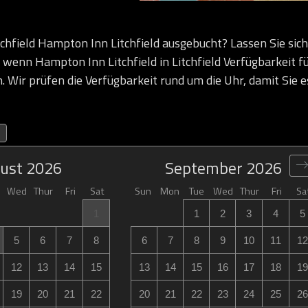
hfield Hampton Inn Litchfield ausgebucht? Lassen Sie sich
 wenn Hampton Inn Litchfield in Litchfield Verfügbarkeit fü
n. Wir prüfen die Verfügbarkeit rund um die Uhr, damit Sie e
ust
2026
September
2026
Wed
Thur
Fri
Sat
Sun
Mon
Tue
Wed
Thur
Fri
Sa
1
1
2
3
4
5
5
6
7
8
6
7
8
9
10
11
12
12
13
14
15
13
14
15
16
17
18
19
19
20
21
22
20
21
22
23
24
25
26