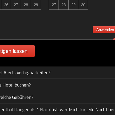
26
27
28
29
27
28
29
30
Anwenden
tigen lassen
el Alerts Verfügbarkeiten?
s Hotel buchen?
welche Gebühren?
thalt länger als 1 Nacht ist, werde ich für jede Nacht ben