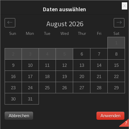
X
Daten auswählen
August
2026
Sun
Mon
Tue
Wed
Thur
Fri
Sat
Global
>
France
>
Vannes
>
Campanile Vannes
1
Campanile Vannes
2
3
4
5
6
7
8
Zac Du Chapeau Rouge, Vannes, France
9
10
11
12
13
14
15
16
17
18
19
20
21
22
23
24
25
26
27
28
29
30
31
Campanile Vannes Campanile Vannes ausgebucht? Lassen
Sie sich benachrichtigen, wenn Campanile Vannes in
Vannes Verfügbarkeit für die Daten hat, die Sie benötigen.
Abbrechen
Anwenden
?
Wir prüfen die Verfügbarkeit rund um die Uhr, damit Sie es