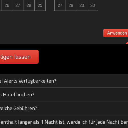
26
27
28
29
27
28
29
30
Anwenden
tigen lassen
el Alerts Verfügbarkeiten?
s Hotel buchen?
welche Gebühren?
thalt länger als 1 Nacht ist, werde ich für jede Nacht ben