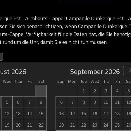
erque Est - Armbouts-Cappel Campanile Dunkerque Est - 
sen Sie sich benachrichtigen, wenn Campanile Dunkerque 
ts-Cappel Verfügbarkeit für die Daten hat, die Sie benötig
t rund um die Uhr, damit Sie es nicht tun müssen.
ust
2026
September
2026
Wed
Thur
Fri
Sat
Sun
Mon
Tue
Wed
Thur
Fri
Sa
1
1
2
3
4
5
5
6
7
8
6
7
8
9
10
11
12
12
13
14
15
13
14
15
16
17
18
19
19
20
21
22
20
21
22
23
24
25
26