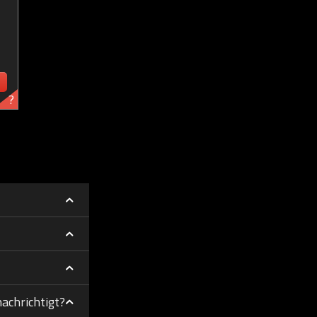
?
achrichtigt?