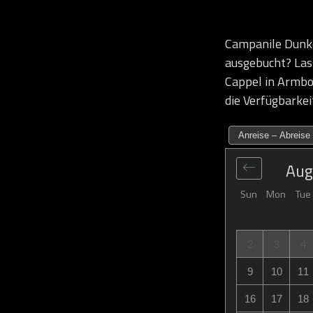
Campanile Dunk
ausgebucht? Las
Cappel in Armbou
die Verfügbarkei
Anreise – Abreise
Aug
Sun
Mon
Tue
2
3
4
9
10
11
16
17
18